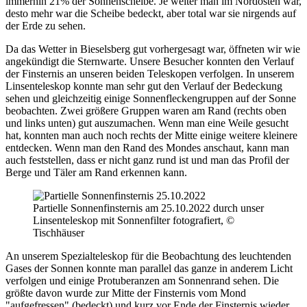
immerhin 21% der Sonnenscheibe. Je weiter man im Nordosten war,
desto mehr war die Scheibe bedeckt, aber total war sie nirgends auf
der Erde zu sehen.
Da das Wetter in Bieselsberg gut vorhergesagt war, öffneten wir wie
angekündigt die Sternwarte. Unsere Besucher konnten den Verlauf
der Finsternis an unseren beiden Teleskopen verfolgen. In unserem
Linsenteleskop konnte man sehr gut den Verlauf der Bedeckung
sehen und gleichzeitig einige Sonnenfleckengruppen auf der Sonne
beobachten. Zwei größere Gruppen waren am Rand (rechts oben
und links unten) gut auszumachen. Wenn man eine Weile gesucht
hat, konnten man auch noch rechts der Mitte einige weitere kleinere
entdecken. Wenn man den Rand des Mondes anschaut, kann man
auch feststellen, dass er nicht ganz rund ist und man das Profil der
Berge und Täler am Rand erkennen kann.
Partielle Sonnenfinsternis am 25.10.2022 durch unser
Linsenteleskop mit Sonnenfilter fotografiert, ©
Tischhäuser
An unserem Spezialteleskop für die Beobachtung des leuchtenden
Gases der Sonnen konnte man parallel das ganze in anderem Licht
verfolgen und einige Protuberanzen am Sonnenrand sehen. Die
größte davon wurde zur Mitte der Finsternis vom Mond
"aufgefressen" (bedeckt) und kurz vor Ende der Finsternis wieder