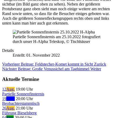
sichtbar (im Bild ganz oben zu sehen). Neben der größeren
Protuberanz ganz oben sieht man noch einige weitere am rechten
Rand sowie unten, so dass für die Besucher einiges geboten war.
Auch die größeren Sonnenfleckengruppen rechts oben und links
unten kann man hier auch gut erkennen.
Partielle Sonnenfinsternis am 25.10.2022 fotografiert
durch unser H-Alpha Teleskop, © Tischhäuser
Details
Erstellt: 01. November 2022
Vorheriger Beitrag: Feldstecher-Komet kommt in Sicht
Zurück
Nächster Beitrag: Große Venussichel am Taghimmel
Weiter
Aktuelle Termine
12
Aug.
19:00 Uhr
Partielle Sonnenfinsternis
19
Aug.
20:00 Uhr
Beobachterstammtisch
26
Aug.
21:00 Uhr
Führung Bieselsberg
04
Sep.
20:00 Uhr