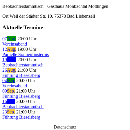
Beobachterstammtisch - Gasthaus Monbachtal Möttlingen
Ort
Weil der Städter Str. 10, 75378 Bad Liebenzell
Aktuelle Termine
07
Aug.
20:00 Uhr
Vereinsabend
12
Aug.
19:00 Uhr
Partielle Sonnenfinsternis
19
Aug.
20:00 Uhr
Beobachterstammtisch
26
Aug.
21:00 Uhr
Führung Bieselsberg
04
Sep.
20:00 Uhr
Vereinsabend
09
Sep.
21:00 Uhr
Führung Bieselsberg
16
Sep.
20:00 Uhr
Beobachterstammtisch
23
Sep.
21:00 Uhr
Führung Bieselsberg
Datenschutz