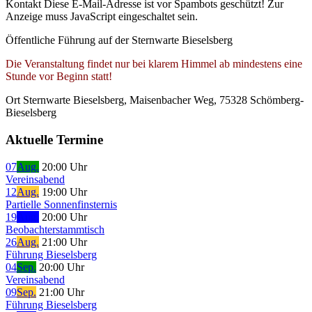
Kontakt
Diese E-Mail-Adresse ist vor Spambots geschützt! Zur
Anzeige muss JavaScript eingeschaltet sein.
Öffentliche Führung auf der Sternwarte Bieselsberg
Die Veranstaltung findet nur bei klarem Himmel ab mindestens eine
Stunde vor Beginn statt!
Ort
Sternwarte Bieselsberg, Maisenbacher Weg, 75328 Schömberg-
Bieselsberg
Aktuelle Termine
07
Aug.
20:00 Uhr
Vereinsabend
12
Aug.
19:00 Uhr
Partielle Sonnenfinsternis
19
Aug.
20:00 Uhr
Beobachterstammtisch
26
Aug.
21:00 Uhr
Führung Bieselsberg
04
Sep.
20:00 Uhr
Vereinsabend
09
Sep.
21:00 Uhr
Führung Bieselsberg