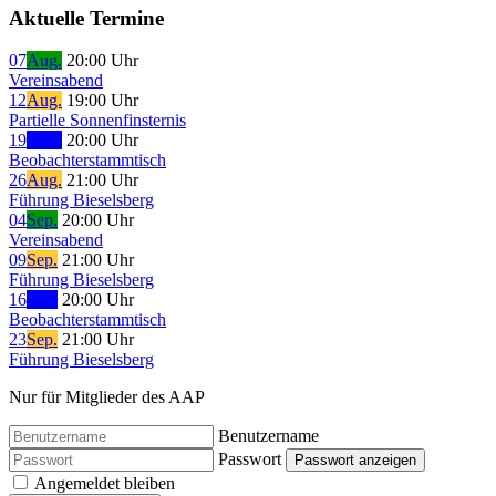
Aktuelle Termine
07
Aug.
20:00 Uhr
Vereinsabend
12
Aug.
19:00 Uhr
Partielle Sonnenfinsternis
19
Aug.
20:00 Uhr
Beobachterstammtisch
26
Aug.
21:00 Uhr
Führung Bieselsberg
04
Sep.
20:00 Uhr
Vereinsabend
09
Sep.
21:00 Uhr
Führung Bieselsberg
16
Sep.
20:00 Uhr
Beobachterstammtisch
23
Sep.
21:00 Uhr
Führung Bieselsberg
Nur für Mitglieder des AAP
Benutzername
Passwort
Passwort anzeigen
Angemeldet bleiben