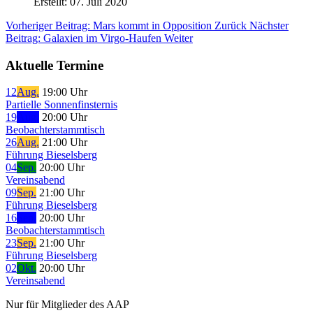
Erstellt: 07. Juli 2020
Vorheriger Beitrag: Mars kommt in Opposition
Zurück
Nächster
Beitrag: Galaxien im Virgo-Haufen
Weiter
Aktuelle Termine
12
Aug.
19:00 Uhr
Partielle Sonnenfinsternis
19
Aug.
20:00 Uhr
Beobachterstammtisch
26
Aug.
21:00 Uhr
Führung Bieselsberg
04
Sep.
20:00 Uhr
Vereinsabend
09
Sep.
21:00 Uhr
Führung Bieselsberg
16
Sep.
20:00 Uhr
Beobachterstammtisch
23
Sep.
21:00 Uhr
Führung Bieselsberg
02
Okt.
20:00 Uhr
Vereinsabend
Nur für Mitglieder des AAP