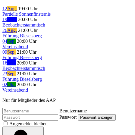
12
Aug.
19:00 Uhr
Partielle Sonnenfinsternis
19
Aug.
20:00 Uhr
Beobachterstammtisch
26
Aug.
21:00 Uhr
Führung Bieselsberg
04
Sep.
20:00 Uhr
Vereinsabend
09
Sep.
21:00 Uhr
Führung Bieselsberg
16
Sep.
20:00 Uhr
Beobachterstammtisch
23
Sep.
21:00 Uhr
Führung Bieselsberg
02
Okt.
20:00 Uhr
Vereinsabend
Nur für Mitglieder des AAP
Benutzername
Passwort
Passwort anzeigen
Angemeldet bleiben