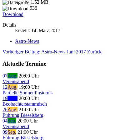
1.52 MB
536
Download
Details
Erstellt: 14. März 2017
Astro-News
Vorheriger Beitrag: Astro-News Juni 2017
Zurück
Aktuelle Termine
07
Aug.
20:00 Uhr
Vereinsabend
12
Aug.
19:00 Uhr
Partielle Sonnenfinsternis
19
Aug.
20:00 Uhr
Beobachterstammtisch
26
Aug.
21:00 Uhr
Führung Bieselsberg
04
Sep.
20:00 Uhr
Vereinsabend
09
Sep.
21:00 Uhr
Führung Bieselsberg