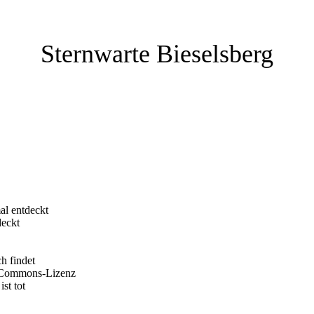
Sternwarte Bieselsberg
al entdeckt
deckt
h findet
e-Commons-Lizenz
st tot