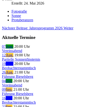
Erstellt: 24. Mai 2026
Fotografie
Sonne
Protuberanzen
Nächster Beitrag: Jahresprogramm 2026
Weiter
Aktuelle Termine
07
Aug.
20:00 Uhr
Vereinsabend
12
Aug.
19:00 Uhr
Partielle Sonnenfinsternis
19
Aug.
20:00 Uhr
Beobachterstammtisch
26
Aug.
21:00 Uhr
Führung Bieselsberg
04
Sep.
20:00 Uhr
Vereinsabend
09
Sep.
21:00 Uhr
Führung Bieselsberg
16
Sep.
20:00 Uhr
Beobachterstammtisch
23
Sep.
21:00 Uhr