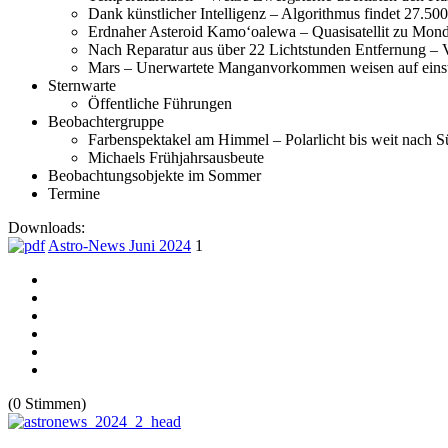
Dank künstlicher Intelligenz – Algorithmus findet 27.50
Erdnaher Asteroid Kamoʻoalewa – Quasisatellit zu Mond
Nach Reparatur aus über 22 Lichtstunden Entfernung – 
Mars – Unerwartete Manganvorkommen weisen auf einst
Sternwarte
Öffentliche Führungen
Beobachtergruppe
Farbenspektakel am Himmel – Polarlicht bis weit nach 
Michaels Frühjahrsausbeute
Beobachtungsobjekte im Sommer
Termine
Downloads:
Astro-News Juni 2024
1
(0 Stimmen)