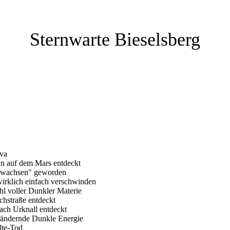
Sternwarte Bieselsberg
ova
an auf dem Mars entdeckt
"erwachsen" geworden
irklich einfach verschwinden
l voller Dunkler Materie
chstraße entdeckt
ach Urknall entdeckt
rändernde Dunkle Energie
lte-Tod