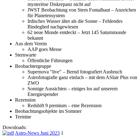
mysteriöse Diskrepanz nicht auf
JWST Beobachtung von Stern Fomalhaut – Anzeichen
für Planetensystem
Irdisches Wasser älter als die Sonne – Fehlendes
Bindeglied nachgewiesen
62 neue Monde entdeckt – Jetzt 145 Saturnmonde
bekannt
Aus dem Verein
AAP goes Messe
Sternwarte
Öffentliche Führungen
Beobachtergruppe
Supernova "live" – Bernd fotografiert Ausbruch
Astrofotografie ganz einfach – mit dem ASIair Plus von
ZWO
Sonnige Aussichten – einiges los auf unserem
Energiespender
Rezension
Redshift 9 premium – eine Rezension
Beobachtungsobjekte im Sommer
Termine
Downloads:
Astro-News Juni 2023
1