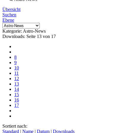
Übersicht
Suchen
Ebene
Kategorie: Astro-News
Downloads: Seite 13 von 17
8
9
10
11
12
13
14
15
16
17
Sortiert nach:
Standard
|
Name
|
Datum
|
Downloads